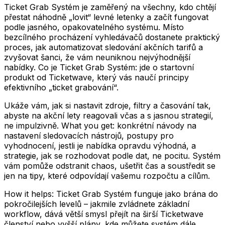
Ticket Grab Systém je zaměřený na všechny, kdo chtějí
přestat náhodně „lovit“ levné letenky a začít fungovat
podle jasného, opakovatelného systému. Místo
bezcílného procházení vyhledávačů dostanete praktický
proces, jak automatizovat sledování akčních tarifů a
zvyšovat šanci, že vám neuniknou nejvýhodnější
nabídky. Co je Ticket Grab Systém: jde o startovní
produkt od Ticketwave, který vás naučí principy
efektivního „ticket grabování“.
Ukáže vám, jak si nastavit zdroje, filtry a časování tak,
abyste na akční lety reagovali včas a s jasnou strategií,
ne impulzivně. What you get: konkrétní návody na
nastavení sledovacích nástrojů, postupy pro
vyhodnocení, jestli je nabídka opravdu výhodná, a
strategie, jak se rozhodovat podle dat, ne pocitu. Systém
vám pomůže odstranit chaos, ušetřit čas a soustředit se
jen na tipy, které odpovídají vašemu rozpočtu a cílům.
How it helps: Ticket Grab Systém funguje jako brána do
pokročilejších levelů – jakmile zvládnete základní
workflow, dává větší smysl přejít na širší Ticketwave
členství nebo vyšší plány, kde můžete systém dále