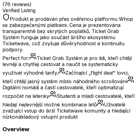
(
76
reviews)
Verified Listing
Produkt je prodáván přes ověřenou platformu Whop
se zabezpečenými platbami. Cena je prezentována
transparentně bez skrytých poplatků. Ticket Grab
Systém funguje jako součást širšího ekosystému
Ticketwave, což zvyšuje důvěryhodnost a kontinuitu
podpory.
Perfect for:
Ticket Grab Systém je pro lidi, kteří chtějí
levněji a chytřeji cestovat a naučit se systematicky
využívat výhodné tarify.
Začínající „flight deal“ lovci,
kteří chtějí jasný systém místo náhodného scrollování
Digitální nomádi a častí cestovatelé, kteří optimalizují
rozpočet na letenky
Studenti a mladí cestovatelé, kteří
hledají nejlevnější možné kombinace letů
Uživatelé
zvažující vstup do širší Ticketwave komunity a hledající
nízkonákladový vstupní produkt
Overview