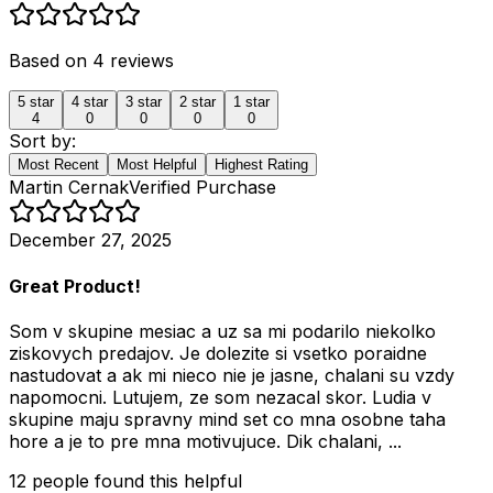
Based on
4
reviews
5
star
4
star
3
star
2
star
1
star
4
0
0
0
0
Sort by:
Most Recent
Most Helpful
Highest Rating
Martin Cernak
Verified Purchase
December 27, 2025
Great Product!
Som v skupine mesiac a uz sa mi podarilo niekolko
ziskovych predajov. Je dolezite si vsetko poraidne
nastudovat a ak mi nieco nie je jasne, chalani su vzdy
napomocni. Lutujem, ze som nezacal skor. Ludia v
skupine maju spravny mind set co mna osobne taha
hore a je to pre mna motivujuce. Dik chalani, ...
12
people
found this helpful