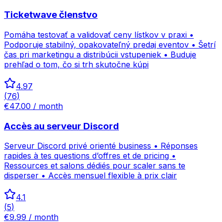
Ticketwave členstvo
Pomáha testovať a validovať ceny lístkov v praxi •
Podporuje stabilný, opakovateľný predaj eventov • Šetrí
čas pri marketingu a distribúcii vstupeniek • Buduje
prehľad o tom, čo si trh skutočne kúpi
4.97
(
76
)
€47.00 / month
Accès au serveur Discord
Serveur Discord privé orienté business • Réponses
rapides à tes questions d’offres et de pricing •
Ressources et salons dédiés pour scaler sans te
disperser • Accès mensuel flexible à prix clair
4.1
(
5
)
€9.99 / month