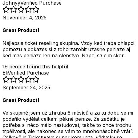
Johnyy
Verified Purchase
November 4, 2025
Great Product!
Najlepsia ticket reselling skupina. Vzdy ked treba chlapci
pomozu a dokazes si z toho zarobit uzasne peniaze aj
ked mas peniaze len na clenstvo. Napoj sa cim skor
19
people
found this helpful
Eli
Verified Purchase
September 24, 2025
Great Product!
Ve skupině jsem už zhruba 6 měsíců a za tu dobu se mi
podařilo vydělat celkem pěkné peníze. Ze začátku je
potřeba si něco málo nastudovat, takže to chce trochu
trpělivosti, ale nakonec se vám to mnohonásobně vrátí.
Celkově je Ticketwave super komunita, vždycky se