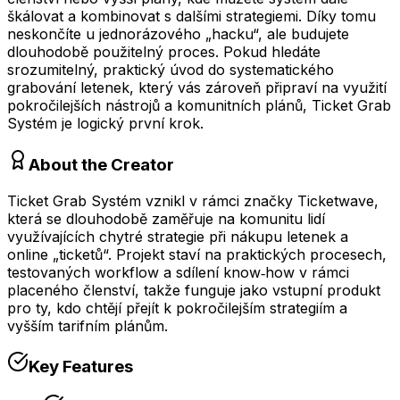
škálovat a kombinovat s dalšími strategiemi. Díky tomu
neskončíte u jednorázového „hacku“, ale budujete
dlouhodobě použitelný proces. Pokud hledáte
srozumitelný, praktický úvod do systematického
grabování letenek, který vás zároveň připraví na využití
pokročilejších nástrojů a komunitních plánů, Ticket Grab
Systém je logický první krok.
About the Creator
Ticket Grab Systém vznikl v rámci značky Ticketwave,
která se dlouhodobě zaměřuje na komunitu lidí
využívajících chytré strategie při nákupu letenek a
online „ticketů“. Projekt staví na praktických procesech,
testovaných workflow a sdílení know‑how v rámci
placeného členství, takže funguje jako vstupní produkt
pro ty, kdo chtějí přejít k pokročilejším strategiím a
vyšším tarifním plánům.
Key Features